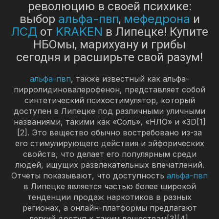
революцию в своей психике:
альфа-пвп
мефедрона
выбор
,
и
ЛСД
KRAKEN
от
в Липецке! Купите
НБОмы, марихуану и грибы
сегодня и расширьте свой разум!
альфа-пвп
, также известный как альфа-
пирролидиновалерофенон, представляет собой
синтетический психостимулятор, который
доступен в Липецке под различными уличными
названиями, такими как «Соль», «НЛО» и «3D[1]
[2]. Это вещество обычно востребовано из-за
его стимулирующего действия и эйфорических
свойств, что делает его популярным среди
людей, ищущих развлекательных впечатлений.
Отчеты показывают, что доступность
альфа-пвп
в Липецке является частью более широкой
тенденции продаж наркотиков в разных
регионах, а онлайн-платформы предлагают
легкий доступ к таким веществам[3][4].