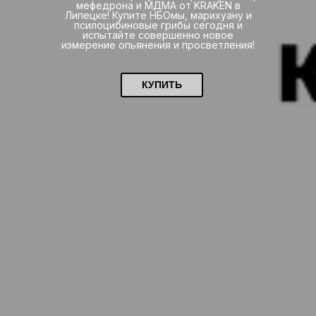
мефедрона и МДМА от KRAKEN в
Липецке! Купите НБОмы, марихуану и
псилоцибиновые грибы сегодня и
испытайте совершенно новое
измерение опьянения и просветления!
КУПИТЬ