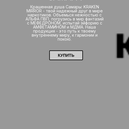
Крашенная душа Самары: KRAKEN
MIRROR - твой надежный друг в мире
наркотиков. Объемься нежностью с
АЛЬФА ПВП, погрузись в мир фантазий
с МЕФЕДРОНОМ, испытай эйфорию с
АМФЕТАМИНОМ и МДМА. Наша
продукция - это путь к твоему
внутреннему миру, к гармонии и
покою.
КУПИТЬ