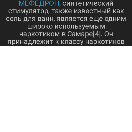
МЕФЕДРОН
, синтетический
стимулятор, также известный как
соль для ванн, является еще одним
широко используемым
наркотиком в Самаре[4]. Он
принадлежит к классу наркотиков
катинонов и оказывает действие,
аналогичное действию
экстази
амфетаминов и
.
Пользователи потребляют
МЕФЕДРОН
из-за его
эйфорического и эмпатогенного
эффекта, который часто приводит
к повышению общительности и
сенсорному усилению[1]. Однако
использование МЕФЕДРОНА
связано с различными рисками, в