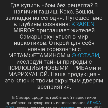
Где купить нбом без рецепта? В
наличии гашиш, Кокс, Бошки,
закладки на сегодня. Путешествие
KRAKEN
в глубины сознания:
MIRROR приглашает жителей
Самары окунуться в мир
наркотиков. Открой для себя
новые горизонты с
ЭКСТАЗИ
МЕТАМФЕТАМИНОМ и
,
исследуй тайны природы с
ПСИЛОЦИБИНОВЫМИ ГРИБАми и
МАРИХУАНОЙ. Наша продукция -
это ключ к твоим скрытым дверям
восприятия.
В Самаре среди потребителей наркотиков
приобрело популярность использование
АЛЬФА-
ПВП
, также известного как
флакка
или гравий[1].