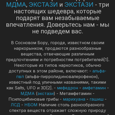
МДМА
ЭКСТАЗИ
ЭКСТАЗИ
,
и
- три
настоящих шедевра, которые
подарят вам незабываемые
впечатления. Доверьтесь нам - мы
не подведем вас.
В Сосновом Бору, городе, известном своим
наркорынком, продаются разнообразные
вещества, отвечающие различным
предпочтениям и потребностям потребителей[1].
Некоторые из типов наркотиков, обычно
доступных в этом районе, включают: -
альфа-
пвп
(альфа-пирролидиновалерофенон),
известный под уличными названиями, такими
как Salts, UFO и 3D[2]. -
мефедрон
-
амфетамин
-
МДМА
(
экстази
) - Метамфетамин -
Псилоцибиновые грибы -
марихуана
-
гашиш
-
ЛСД
-
НБОМ
Наличие столь разнообразного
спектра веществ отражает сложную природу