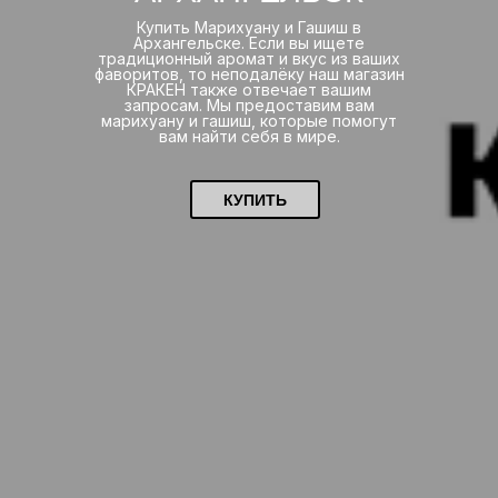
Купить Марихуану и Гашиш в
Архангельске. Если вы ищете
традиционный аромат и вкус из ваших
фаворитов, то неподалёку наш магазин
КРАКЕН также отвечает вашим
запросам. Мы предоставим вам
марихуану и гашиш, которые помогут
вам найти себя в мире.
КУПИТЬ