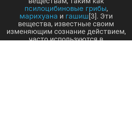
веществам, таким как
псилоцибиновые грибы
,
марихуана
гашиш
и
[3]. Эти
вещества, известные своим
изменяющим сознание действием,
часто используются в
рекреационных целях.
Доступность таких веществ
подчеркивает необходимость
эффективных мер контроля над
наркотиками и кампаний по
повышению осведомленности
общественности для
предотвращения злоупотребления
психоактивными веществами и
пропаганды здорового образа
жизни. Сообщения из различных
источников позволяют